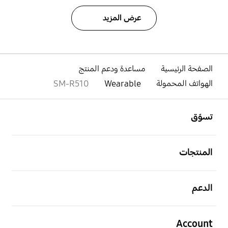
عرض المزيد
الصفحة الرئيسية
مساعدة ودعم المنتج
الهواتف المحمولة
Wearable
SM-R510
افتح
Footer Navigation
تسوّق
افتح
المنتجات
افتح
الدعم
افتح
Account