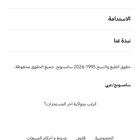
افتح
الاستدامة
افتح
نبذة عنا
حقوق الطبع والنسخ 1995-2026 سامسونج. جميع الحقوق محفوظة.
سامسونج/عربي
أترغب بمواكبة آخر المستجدات؟
الخصوصية
قانوني
شروط و أحكام المبيعات