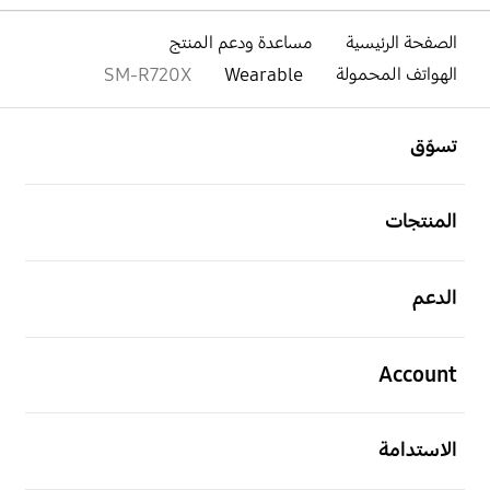
الصفحة الرئيسية
مساعدة ودعم المنتج
الهواتف المحمولة
Wearable
SM-R720X
افتح
Footer Navigation
تسوّق
افتح
المنتجات
افتح
الدعم
افتح
Account
افتح
الاستدامة
افتح