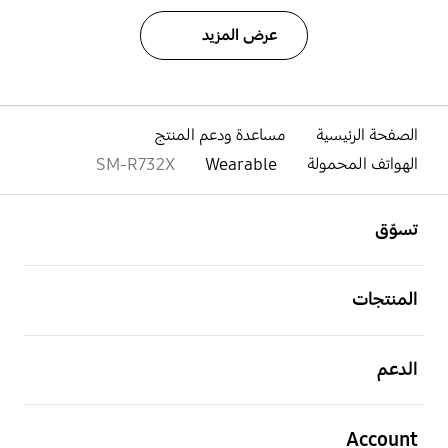
عرض المزيد
الصفحة الرئيسية
مساعدة ودعم المنتج
الهواتف المحمولة
Wearable
SM-R732X
افتح
Footer Navigation
تسوّق
افتح
المنتجات
افتح
الدعم
افتح
Account