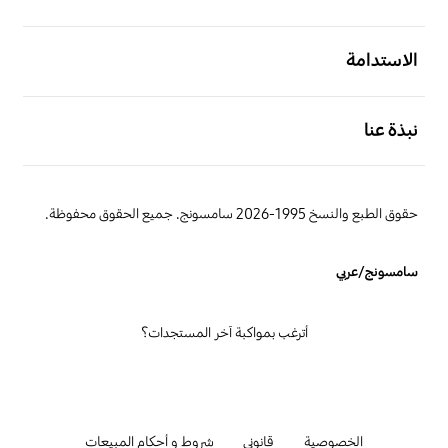
افتح
الاستدامة
افتح
نبذة عنا
حقوق الطبع والنسخ 1995-2026 سامسونج. جميع الحقوق محفوظة.
سامسونج/عربي
أترغب بمواكبة آخر المستجدات؟
الخصوصية
قانوني
شروط و أحكام المبيعات