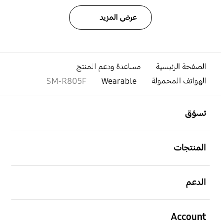
عرض المزيد
الصفحة الرئيسية
مساعدة ودعم المنتج
الهواتف المحمولة
Wearable
SM-R805F
افتح
Footer Navigation
تسوّق
افتح
المنتجات
افتح
الدعم
افتح
Account