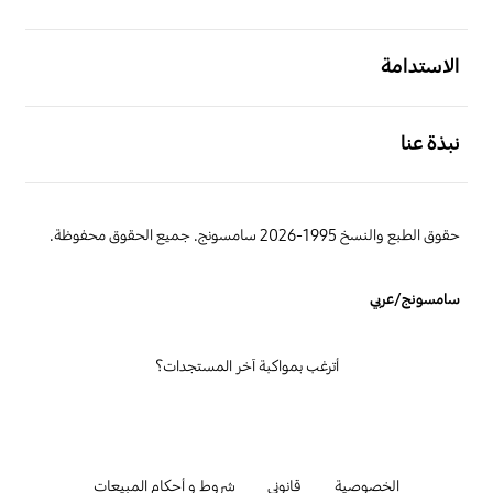
افتح
الاستدامة
افتح
نبذة عنا
حقوق الطبع والنسخ 1995-2026 سامسونج. جميع الحقوق محفوظة.
سامسونج/عربي
أترغب بمواكبة آخر المستجدات؟
الخصوصية
قانوني
شروط و أحكام المبيعات