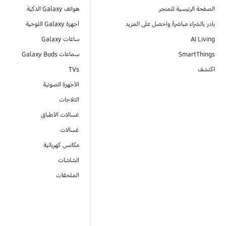
الصفحة الرئيسية للمتجر
هواتف Galaxy الذكية
بادر بالشراء مباشرةً واحصل على المزيد
أجهزة Galaxy اللوحية
AI Living
ساعات Galaxy
SmartThings
سماعات Galaxy Buds
اكتشف
TVs
الأجهزة الصوتية
الثلاجات
غسالات الأطباق
غسالات
مكانس كهربائية
الشاشات
الملحقات