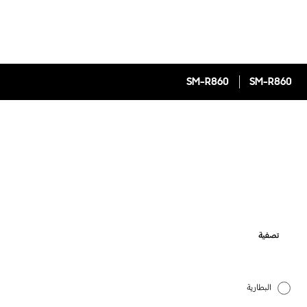
SM-R860
SM-R860
تصفية
البطارية