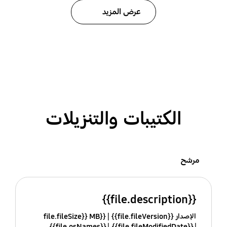
عرض المزيد
الكتيبات والتنزيلات
مرشح
{{file.description}}
الإصدار {{file.fileVersion}}
{{file.fileSize}} MB
{{file.osNames}}
{{file.fileModifiedDate}}