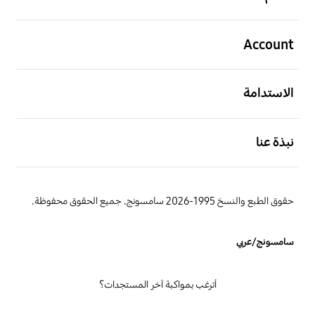
افتح
Account
افتح
الاستدامة
افتح
نبذة عنا
حقوق الطبع والنسخ 1995-2026 سامسونج. جميع الحقوق محفوظة.
سامسونج/عربي
أترغب بمواكبة آخر المستجدات؟