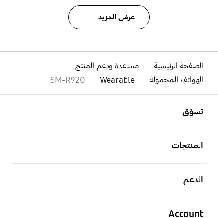
عرض المزيد
الصفحة الرئيسية
مساعدة ودعم المنتج
الهواتف المحمولة
Wearable
SM-R920
افتح
Footer Navigation
تسوّق
افتح
المنتجات
افتح
الدعم
افتح
Account