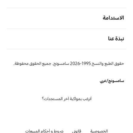
افتح
الاستدامة
افتح
نبذة عنا
حقوق الطبع والنسخ 1995-2026 سامسونج. جميع الحقوق محفوظة.
سامسونج/عربي
أترغب بمواكبة آخر المستجدات؟
الخصوصية
قانوني
شروط و أحكام المبيعات