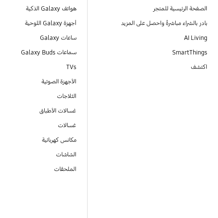
الصفحة الرئيسية للمتجر
هواتف Galaxy الذكية
بادر بالشراء مباشرةً واحصل على المزيد
أجهزة Galaxy اللوحية
AI Living
ساعات Galaxy
SmartThings
سماعات Galaxy Buds
اكتشف
TVs
الأجهزة الصوتية
الثلاجات
غسالات الأطباق
غسالات
مكانس كهربائية
الشاشات
الملحقات