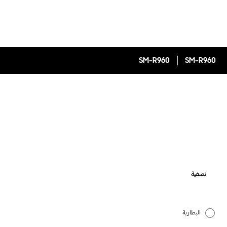
SM-R960
SM-R960
تصفية
البطارية