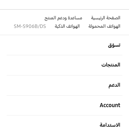
الصفحة الرئيسية
مساعدة ودعم المنتج
الهواتف المحمولة
الهواتف الذكية
SM-S906B/DS
افتح
Footer Navigation
تسوّق
افتح
المنتجات
افتح
الدعم
افتح
Account
افتح
الاستدامة