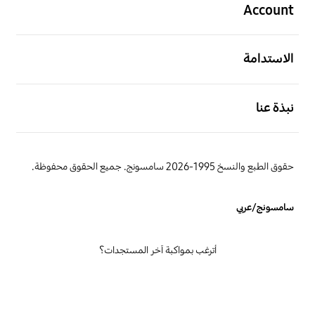
Account
افتح
الاستدامة
افتح
نبذة عنا
حقوق الطبع والنسخ 1995-2026 سامسونج. جميع الحقوق محفوظة.
سامسونج/عربي
أترغب بمواكبة آخر المستجدات؟