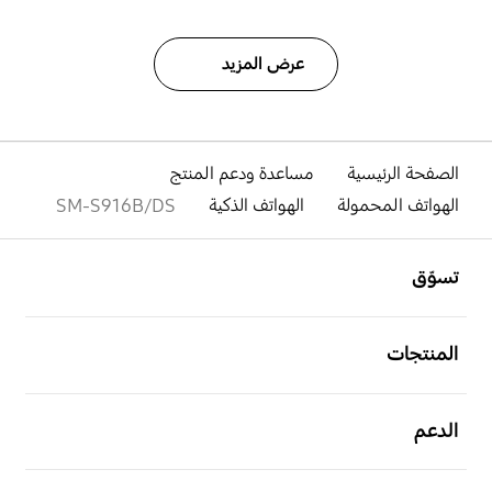
عرض المزيد
الصفحة الرئيسية
مساعدة ودعم المنتج
الهواتف المحمولة
الهواتف الذكية
SM-S916B/DS
افتح
Footer Navigation
تسوّق
افتح
المنتجات
افتح
الدعم
افتح