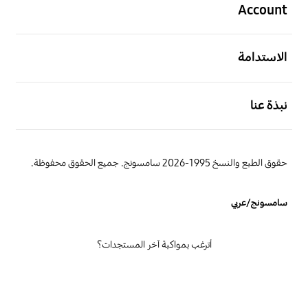
Account
افتح
الاستدامة
افتح
نبذة عنا
حقوق الطبع والنسخ 1995-2026 سامسونج. جميع الحقوق محفوظة.
سامسونج/عربي
أترغب بمواكبة آخر المستجدات؟