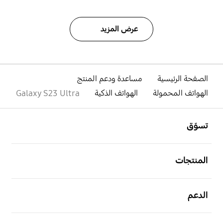
عرض المزيد
الصفحة الرئيسية
مساعدة ودعم المنتج
الهواتف المحمولة
الهواتف الذكية
Galaxy S23 Ultra
افتح
Footer Navigation
تسوّق
افتح
المنتجات
افتح
الدعم
افتح