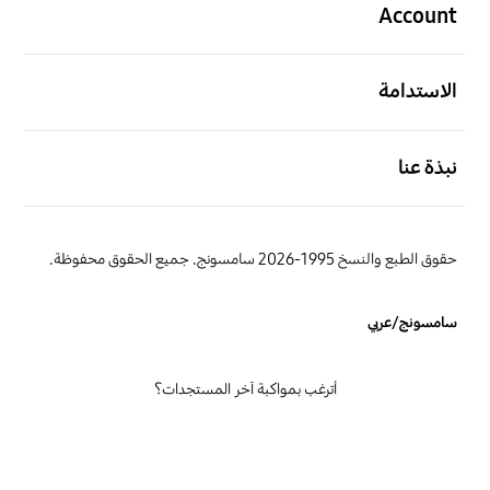
Account
افتح
الاستدامة
افتح
نبذة عنا
حقوق الطبع والنسخ 1995-2026 سامسونج. جميع الحقوق محفوظة.
سامسونج/عربي
أترغب بمواكبة آخر المستجدات؟