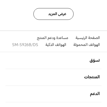
عرض المزيد
الصفحة الرئيسية
مساعدة ودعم المنتج
الهواتف المحمولة
الهواتف الذكية
SM-S926B/DS
افتح
Footer Navigation
تسوّق
افتح
المنتجات
افتح
الدعم
افتح