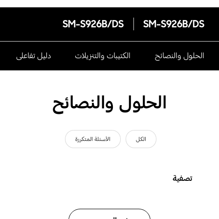
SM-S926B/DS
SM-S926B/DS
الحلول والنصائح
الكتيبات والتنزيلات
دليل تفاعلى
الحلول والنصائح
الكل
الأسئلة المتكررة
تصفية