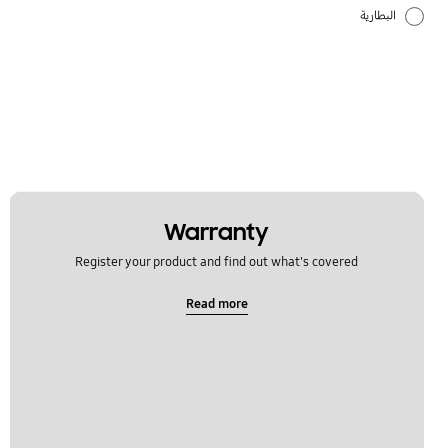
البطارية
الشبكة والواي فاي
المكالمات وجهات الاتصال
ترقية البرامج
تطبيقات سامسونج
Warranty
قفل
Register your product and find out what's covered
كيفية الاستخدام
Read more