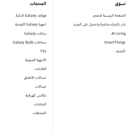
تسوّق
المنتجات
الصفحة الرئيسية للمتجر
هواتف Galaxy الذكية
بادر بالشراء مباشرةً واحصل على المزيد
أجهزة Galaxy اللوحية
AI Living
ساعات Galaxy
SmartThings
سماعات Galaxy Buds
اكتشف
TVs
الأجهزة الصوتية
الثلاجات
غسالات الأطباق
غسالات
مكانس كهربائية
الشاشات
الملحقات