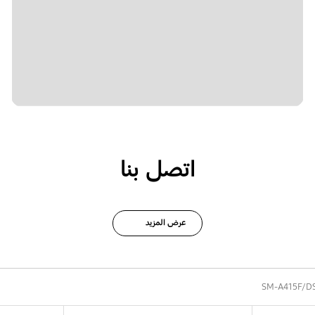
اتصل بنا
عرض المزيد
SM-A415F/D