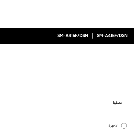
SM-A415F/DSN
SM-A415F/DSN
تصفية
الأجهزة