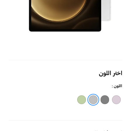
اختر اللون
اللون :
لافندر
رمادي
فضي
أخضر فاتح