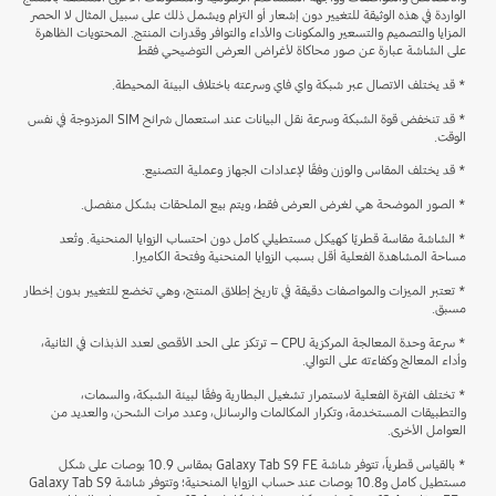
الواردة في هذه الوثيقة للتغيير دون إشعار أو التزام ويشمل ذلك على سبيل المثال لا الحصر
المزايا والتصميم والتسعير والمكونات والأداء والتوافر وقدرات المنتج. المحتويات الظاهرة
على الشاشة عبارة عن صور محاكاة لأغراض العرض التوضيحي فقط
* قد يختلف الاتصال عبر شبكة واي فاي وسرعته باختلاف البيئة المحيطة.
* قد تنخفض قوة الشبكة وسرعة نقل البيانات عند استعمال شرائح SIM المزدوجة في نفس
الوقت.
* قد يختلف المقاس والوزن وفقًا لإعدادات الجهاز وعملية التصنيع.
* الصور الموضحة هي لغرض العرض فقط، ويتم بيع الملحقات بشكل منفصل.
* الشاشة مقاسة قطريًا كهيكل مستطيلي كامل دون احتساب الزوايا المنحنية. وتُعد
مساحة المشاهدة الفعلية أقل بسبب الزوايا المنحنية وفتحة الكاميرا.
* تعتبر الميزات والمواصفات دقيقة في تاريخ إطلاق المنتج، وهي تخضع للتغيير بدون إخطار
مسبق.
* سرعة وحدة المعالجة المركزية CPU – ترتكز على الحد الأقصى لعدد الذبذات في الثانية،
وأداء المعالج وكفاءته على التوالي.
* تختلف الفترة الفعلية لاستمرار تشغيل البطارية وفقًا لبيئة الشبكة، والسمات،
والتطبيقات المستخدمة، وتكرار المكالمات والرسائل، وعدد مرات الشحن، والعديد من
العوامل الأخرى.
* بالقياس قطرياً، تتوفر شاشة Galaxy Tab S9 FE بمقاس 10.9 بوصات على شكل
مستطيل كامل و10.8 بوصات عند حساب الزوايا المنحنية؛ وتتوفر شاشة Galaxy Tab S9