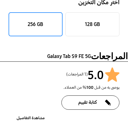
اختر مكان التخزين
‎256 GB‎
‎128 GB‎
المراجعات
Galaxy Tab S9 FE 5G
5.0
(1 المراجعات)
يوصى به من قبل
100
% من العملاء.
كتابة تقييم
مشاهدة التفاصيل