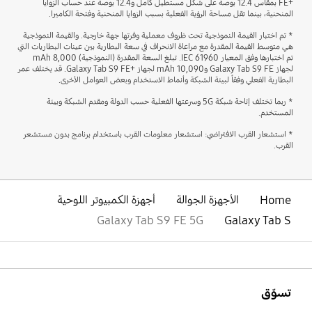
FE+‎ بمقاس 12.4 بوصة على شكل مستطيل كامل و12.4 بوصة عند حساب الزوايا
المنحنية، بينما تقل مساحة الرؤية الفعلية بسبب الزوايا المنحنية وفتحة الكاميرا.
* تم اختبار القيمة النموذجية تحت ظروف معملية وفرتها جهة خارجية. والقيمة النموذجية
هي متوسط القيمة المقدرة مع مراعاة الانحراف في سعة البطارية بين عينات البطاريات التي
تم اختبارها وفق المعيار IEC 61960. تبلغ السعة المقدرة (النموذجية) 8,000 mAh
لجهاز Galaxy Tab S9 FE و10,090 mAh لجهاز Galaxy Tab S9 FE+‎. قد يختلف عمر
البطارية الفعلي وفقاً لبيئة الشبكة وأنماط الاستخدام وبعض العوامل الأخرى.
* ربما تختلف إتاحة شبكة 5G وسرعتها الفعلية حسب الدولة ومقدم الشبكة وبيئة
المستخدم.
* استشعار القرب الافتراضي: استشعار معلومات القرب باستخدام برنامج بدون مستشعر
القرب.
Home
الأجهزة الجوالة
أجهزة الكمبيوتر اللوحية
Galaxy Tab S9 FE 5G
Galaxy Tab S
افتح
Footer Navigation
تسوّق