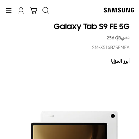
p
o
بحث
Navigation
سلة التسوق
تسجيل الدخول
t
Galaxy Tab S9 FE 5G
فضي
‎256 GB‎
SM-X516BZSEMEA
أبرز المزايا
axy
ab
S9
FE
5G