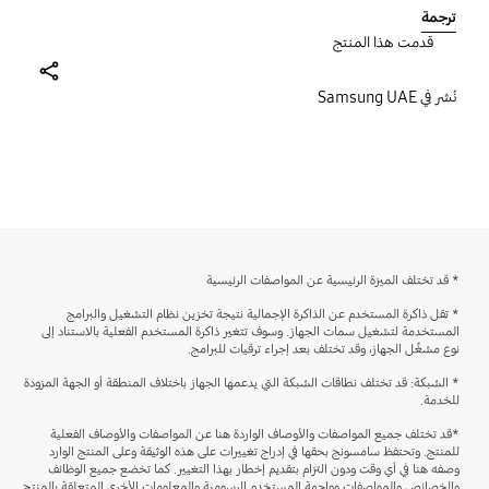
is worth it. Gods for note taking sketching drawing
ترجمة
and more. It is compact I blue too. Would
قدمت هذا المنتج
recommend for people looking for less-pricey
tablets with good performance. Actually would
share
recommend Qualcomm Snapdragon 8 gen 2 as a
نُشر في Samsung UAE
chipset rather than the exnyos 1380 but still
works smoothly.
* قد تختلف الميزة الرئيسية عن المواصفات الرئيسية
* تقل ذاكرة المستخدم عن الذاكرة الإجمالية نتيجة تخزين نظام التشغيل والبرامج
المستخدمة لتشغيل سمات الجهاز. وسوف تتغير ذاكرة المستخدم الفعلية بالاستناد إلى
نوع مشغِّل الجهاز، وقد تختلف بعد إجراء ترقيات للبرامج.
* الشبكة: قد تختلف نطاقات الشبكة التي يدعمها الجهاز باختلاف المنطقة أو الجهة المزودة
للخدمة.
*قد تختلف جميع المواصفات والأوصاف الواردة هنا عن المواصفات والأوصاف الفعلية
للمنتج. وتحتفظ سامسونج بحقها في إدراج تغييرات على هذه الوثيقة وعلى المنتج الوارد
وصفه هنا في أي وقت ودون التزام بتقديم إخطار بهذا التغيير. كما تخضع جميع الوظائف
والخصائص والمواصفات وواجهة المستخدم الرسومية والمعلومات الأخرى المتعلقة بالمنتج