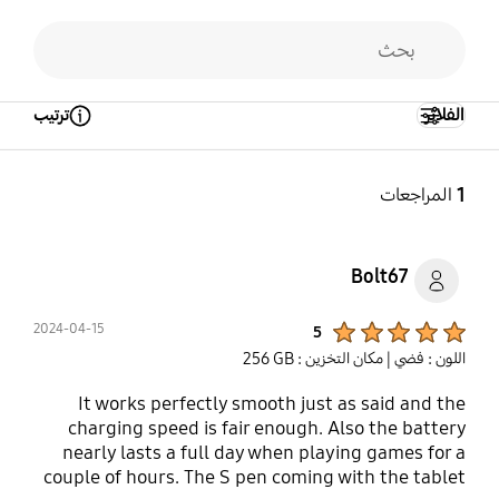
الفلاتر
ترتيب
Open Tooltip Layer
1
المراجعات
Bolt67
Product Ratings :
2024-04-15
5
اللون : فضي
| مكان التخزين : ‎256 GB‎
It works perfectly smooth just as said and the
charging speed is fair enough. Also the battery
nearly lasts a full day when playing games for a
couple of hours. The S pen coming with the tablet