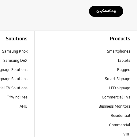
پێشکەشکردن
Footer Navigation
Solutions
Products
Samsung Knox
Smartphones
Samsung DeX
Tablets
gnage Solutions
Rugged
gnage Solutions
Smart Signage
al TV Solutions
LED signage
WindFree™
Commercial TVs
AHU
Business Monitors
Residential
Commercial
VRF