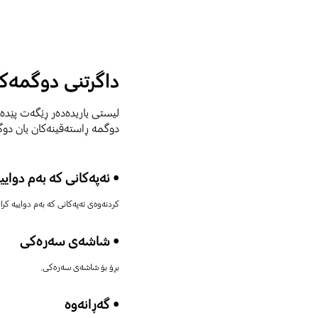
داگرتنی دوگمەک
لیستی یاریدەدەر ڕێگەت پێدەد
دوگمە ڕاستەقینەکان یان دو
• ئەپەکانی کە بەم دوایی
کردنەوەی ئەپەکانی کە بەم دواییە کراو
• شاشەی سەرەکی
بڕۆ بۆ شاشەی سەرەکی.
• گەڕانەوە