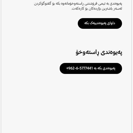
پەیوەندی بە تیمی فرۆشتنی ڕاستەوخۆمانەوە بکە بۆ گفتوگۆکردن
لەسەر باشترین بژاردەکان بۆ کارەکەت.
داوای پەیوەندییەک بکە
پەیوەندی ڕاستەوخۆ
پەیوەندی بکە بە 5777441-6-962+