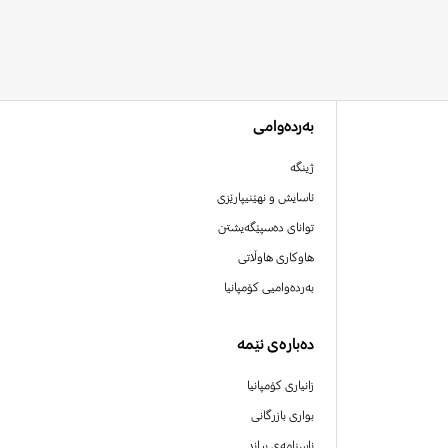
بەردەوامی
ژینگە
ئاسایش و نهێنیپارێزی
توانای دەسپێگەیشتن
هاوکاری هاوڵاتی
بەردەوامیی کۆمپانیا
دەبارەی ئێمە
زانیاری کۆمپانیا
بواری بازرگانی
ناسنامەی بڕاند