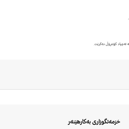
ە تەچپاد کۆنتڕۆڵ دەکرێت.
خزمەتگوزاری بەکارهێنەر