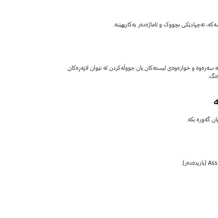
ە، تەچپادێکی بچووک و ئاماژەدەر بەکاربهێنە.
نە سەرەوە و خوارەوەی لیستەکان یان جووڵەکردن لە نێوان لاپەڕەکان
ەنگ.
ە
ان گەورە بکە.