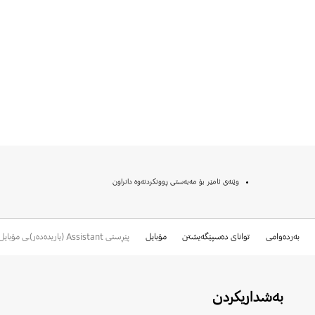
وێنەی ئامێر بۆ مەبەستی ڕوونكردنەوە دانراون
بەردەوامی
توانای دەسپێگەیشتن
مۆبایل
پێڕستی Assistant (یاریدەدەر)ـی مۆبایل
بەشداریکردن