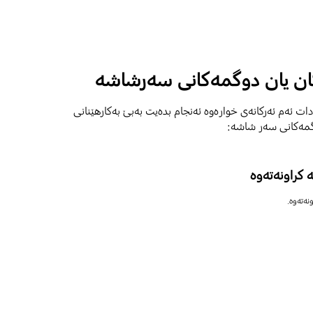
ان یان دوگمەکانی سەرشاشە
ات ئەم ئەرکانەی خوارەوە ئەنجام بدەیت بەبێ بەکارهێنانی
گمەکانی سەر شاشە:
ە کراونەتەوە
نەتەوە.