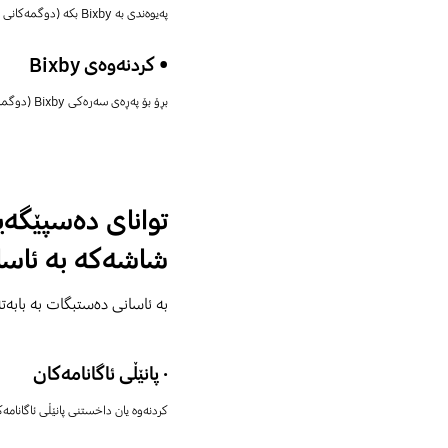
پەیوەندی بە Bixby بکە (دوگمەکانی لاتەنیشت دابگرە بۆ ماوەیەک).
• کردنەوەی Bixby
بڕۆ بۆ پەڕەی سەرەکی Bixby (دوگمەکانی لاتەنیشت داگرە).
توانای دەسپێگە
شاشەکە بە ئاسا
بە ئاسانی دەستبگات بە بابە
· پانێڵی ئاگانامەکان
کردنەوە یان داخستنی پانێڵی ئاگانامەک