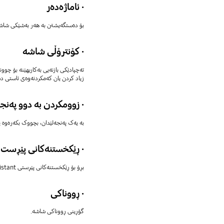
· ئاماژەدەر
بۆ دەستگەیشتن بە هەر بەشێکی شاشەک
· کۆنترۆڵی شاشە
تەچپادێکی بازنەیی بەکاربهێنە بۆ چوو
زیاد کردن یان کەمکردنەوەی ئاستی د
· زوومکردن بە دوو پەنج
بە یەک پەنجەلێدان، بچووک بکەرەوە ی
· ڕێکخستنەکانی پێڕست
بڕۆ بۆ ڕێکخستنەکانی پێڕستی Assistant (یاریدەدەر).
· ڕووناکی
گۆڕینی ڕووناکی شاشە.