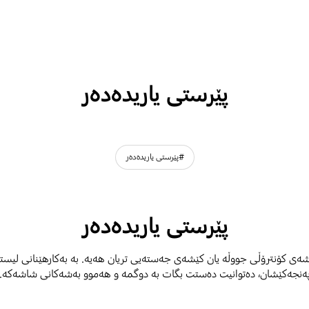
پێرستی یاریدەدەر
#پێرستی یاریدەدەر
پێرستی یاریدەدەر
شەی کۆنترۆڵی جووڵە یان کێشەی جەستەیی تریان هەیە. بە بەکارهێنانی لیستی ی
ەنجەکێشان، دەتوانیت دەستت بگات بە دوگمە و هەموو بەشەکانی شاشەکە.