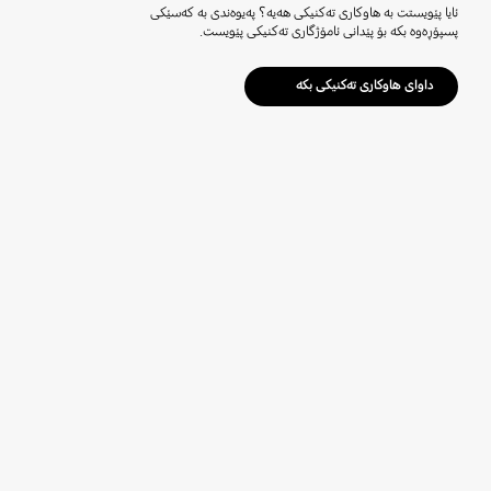
ئایا پێویستت بە هاوکاری تەکنیکی هەیە؟ پەیوەندی بە کەسێکی
پسپۆڕەوە بکە بۆ پێدانی ئامۆژگاری تەکنیکی پێویست.
داوای هاوکاری تەکنیکی بکە