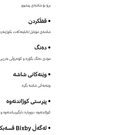
بڕۆ بۆ شاشەی پێشوو.
• قفڵکردن
شاشەی مۆبایل/تابلێتەکەت بکوژێنەرە
• دەنگ
مۆدی دەنگ بگۆرە و کۆنترۆڵی بەرزیی
• وێنەکانی شاشە
وێنەیەکی شاشە بگرە.
• پێڕستی کوژاندنەوە
کوژاندنەوە، دووبارە دایگیرساندنەوە و 
• لەگەڵ Bixby قسەبکە