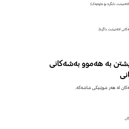
یشتن بە هەموو بەشەکانی
نی
تەکان لە هەر شوێنێکی شاشەکە.
ان.