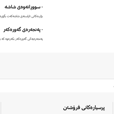
· سووڕانەوەی شاشە
بژاردەکانی ئاراستەی شاشەکەت بگۆرە.
· پەنجەرەی گەورەکەر
پەنجەرەیەکی گەورەکەر بکەرەوە کە ب
پرسیارەکانی فرۆشتن