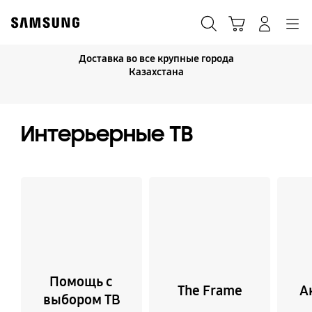
Skip
to
Поиск
Корзина
Navigation
Вход в систему
content
Доставка во все крупные города
Казахстана
Интерьерные ТВ
Помощь с
The Frame
А
выбором ТВ