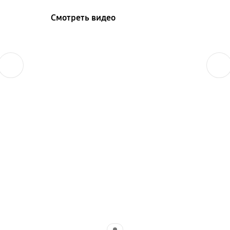
Смотреть видео
Назад
Далее
Indicator 1