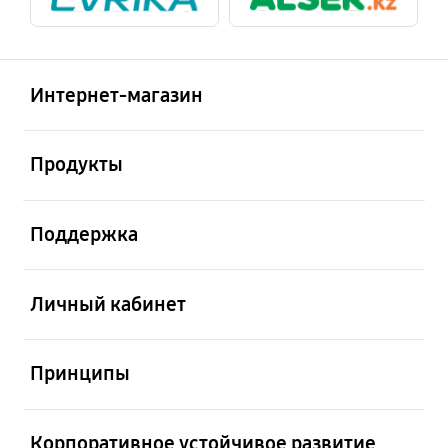
Открыто
Footer Navigation
Интернет-магазин
Открыто
Продукты
Открыто
Поддержка
Открыто
Личный кабинет
Открыто
Принципы
Открыто
Корпоративное устойчивое развитие