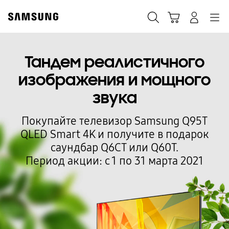
Skip
to
Поиск
Корзина
Navigation
Вход в систему
content
Тандем реалистичного
изображения и мощного
звука
Покупайте телевизор Samsung Q95T
QLED Smart 4K и получите в подарок
саундбар Q6CT или Q60T.
Период акции: с 1 по 31 марта 2021