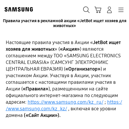
Skip
to
Поиск
Корзина
Navigation
Вход в систему
content
Правила участия в рекламной акции «JetBot ищет хозяев для
животных»
Настоящие правила участия в Акции «
JetBot ищет
хозяев для животных
» (
«Акция»
) являются
соглашением между ТОО «SAMSUNG ELECTRONICS
CENTRAL EURASIA» (САМСУНГ ЭЛЕКТРОНИКС
ЦЕНТРАЛЬНАЯ ЕВРАЗИЯ) (
«Организатор»
) и
участником Акции. Участвуя в Акции, участник
соглашается с настоящими правилами участия в
Акции (
«Правила»
), размещенными на сайте
официального интернет-магазина по следующим
адресам:
https://www.samsung.com/kz_ru/
;
https:/
/www.samsung.com/kz_kz/
, включая все уровни
домена
(«Сайт Акции»).