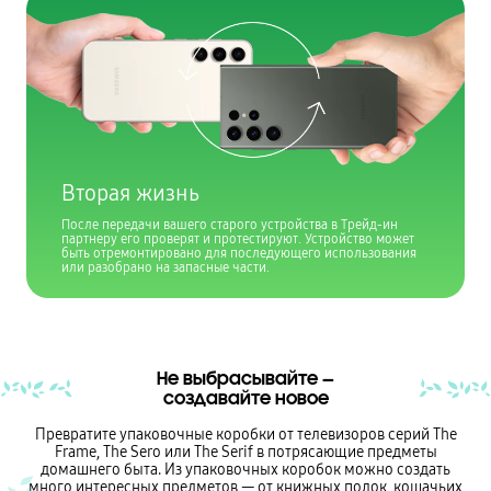
Вторая жизнь
После передачи вашего старого устройства в Трейд-ин
партнеру его проверят и протестируют. Устройство может
быть отремонтировано для последующего использования
или разобрано на запасные части.
Не выбрасывайте —
создавайте новое
Превратите упаковочные коробки от телевизоров серий The
Frame, The Sero или The Serif в потрясающие предметы
домашнего быта. Из упаковочных коробок можно создать
много интересных предметов — от книжных полок, кошачьих