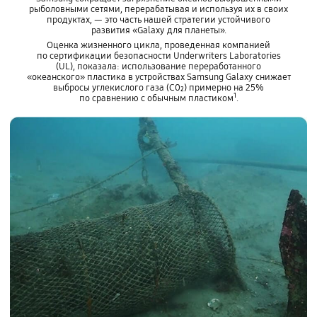
рыболовными сетями, перерабатывая и используя их в своих
продуктах, — это часть нашей стратегии устойчивого
развития «Galaxy для планеты».
Оценка жизненного цикла, проведенная компанией
по сертификации безопасности Underwriters Laboratories
(UL), показала: использование переработанного
«океанского» пластика в устройствах Samsung Galaxy снижает
выбросы углекислого газа (C0₂) примерно на 25%
по сравнению с обычным пластиком¹.