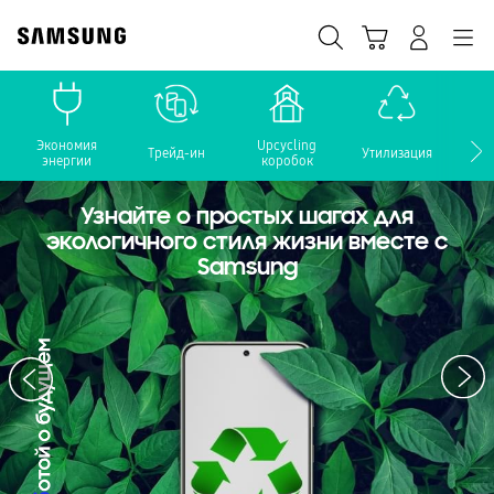
Skip
to
Поиск
Корзина
Navigation
Вход в систему
content
Экономия
Upcycling
Сох
Трейд-ин
Утилизация
энергии
коробок
о
Узнайте о простых шагах для
экологичного стиля жизни вместе с
Samsung