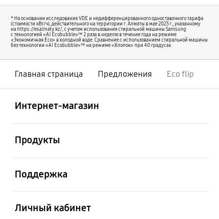
* На основании исследования VDE и недифференцированного одноставочного тарифа
(стоимости кВт/ч), действительного на территории г. Алматы в мае 2023 г., указанному
на https://esalmaty.kz/, с учетом использования стиральной машины Samsung
с технологией «AI Ecobubble»™ 2 раза в неделю в течение года на режиме
«Экономичная Eco» в холодной воде. Сравнение с использованием стиральной машины
без технологии «AI Ecobubble»™ на режиме «Хлопок» при 40 градусах.
Главная страница
Предложения
Eco flip
Открыто
Footer Navigation
Интернет-магазин
Открыто
Продукты
Открыто
Поддержка
Открыто
Личный кабинет