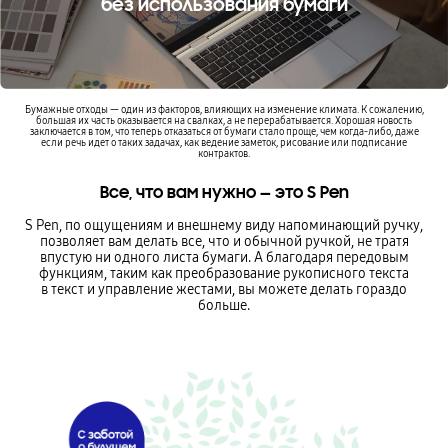
без использования бумаги
Бумажные отходы — один из факторов, влияющих на изменение климата. К сожалению,
большая их часть оказывается на свалках, а не перерабатывается. Хорошая новость
заключается в том, что теперь отказаться от бумаги стало проще, чем когда-либо, даже
если речь идет о таких задачах, как ведение заметок, рисование или подписание
контрактов.
Все, что вам нужно — это S Pen
S Pen, по ощущениям и внешнему виду напоминающий ручку,
позволяет вам делать все, что и обычной ручкой, не тратя
впустую ни одного листа бумаги. А благодаря передовым
функциям, таким как преобразование рукописного текста
в текст и управление жестами, вы можете делать гораздо
больше.