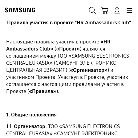
Skip
to
Поиск
Корзина
Navigation
Вход в систему
content
Правила участия в проекте "HR Ambassadors Club”
Настоящие правила участия в проекте
«HR
Ambassadors Club»
(
«Проект»
) являются
соглашением между ТОО «SAMSUNG ELECTRONICS
CENTRAL EURASIA» (САМСУНГ ЭЛЕКТРОНИКС
ЦЕНТРАЛЬНАЯ ЕВРАЗИЯ) (
«Организатор»
) и
участником Проекта. Участвуя в Проекте, участник
соглашается с настоящими правилами участия в
Проекте (
«Правила»
).
1. Общие положения
1.1.
Организатор:
ТОО «SAMSUNG ELECTRONICS
CENTRAL EURASIA» «САМСУНГ ЭЛЕКТРОНИКС