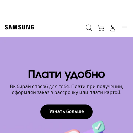
Skip
Продолжить
to
content
Поиск
Корзина
Navigation
Вход в систему
Плати удобно
Выбирай способ для тебя. Плати при получении,
оформляй заказ в рассрочку или плати картой.
Узнать больше