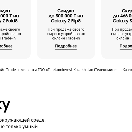
идка
Скидка
Ски
 000 ₸ на
до 500 000 ₸ на
до 466 0
 Z Fold8
Galaxy Z Flip8
Galaxy S
аже своего
При продаже своего
При прода
стройства по
старого устройства по
старого уст
 Trade-in
онлайн Trade-in
онлайн T
робнее
Подробнее
Подро
йн Trade-in является ТОО «Telekominvest Kazakhstan (Телекоминвест Каза
xy
 окружающей среде.
 не только умный