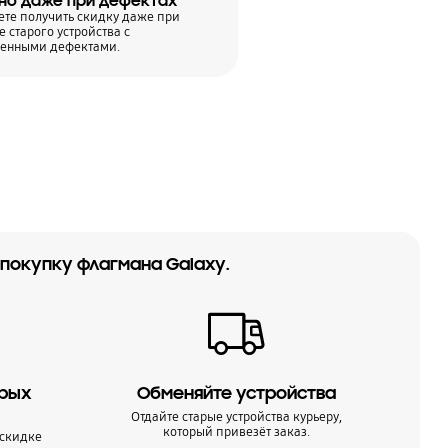
но даже при дефектах
те получить скидку даже при
 старого устройства с
венными дефектами.
 покупку флагмана Galaxy.
арых
Обменяйте устройства
Отдайте старые устройства курьеру,
который привезёт заказ.
 скидке