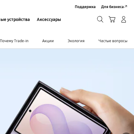
Поддержка
Для бизнеса
Поиск
Корзина
ые устройства
Аксессуары
Вход в систему/Регистрация
Поиск
Почему Trade-in
Акции
Экология
Частые вопросы
Далее