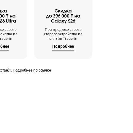
дка
Скидка
00 ₸ на
до 396 000 ₸ на
26 Ultra
Galaxy S26
же своего
При продаже своего
ройства по
старого устройства по
rade-in
онлайн Trade-in
бнее
Подробнее
хстан)». Подробнее по
ссылке