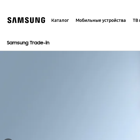
Skip
to
content
Каталог
Мобильные устройства
ТВ 
Samsung Trade-in
Остановить автоматическое слайд-шоу
Назад