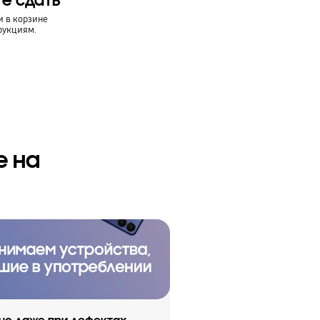
те сдать
и в корзине
рукциям.
е на