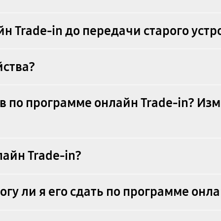
н Trade-in до передачи старого устр
йства?
тв по программе онлайн Trade-in? Из
лайн Trade-in?
гу ли я его сдать по программе онла