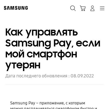
Skip
to
Поиск
Корзина
Navigation
Вход в систему
content
Как управлять
Samsung Pay, если
мой смартфон
утерян
Дата последнего обновления :
08.09.2022
Samsung Pay – приложение, с которым
можно расплачиваться смартфоном быстро и