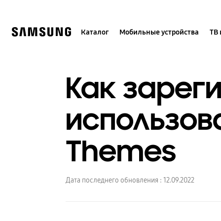
Skip
to
content
Каталог
Мобильные устройства
ТВ 
Как зарег
использова
Themes
Дата последнего обновления :
12.09.2022