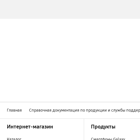
Главная
Справочная документация по продукции и службы подде
Footer Navigation
Интернет-магазин
Продукты
Каталог
Смартфоны Galaxy