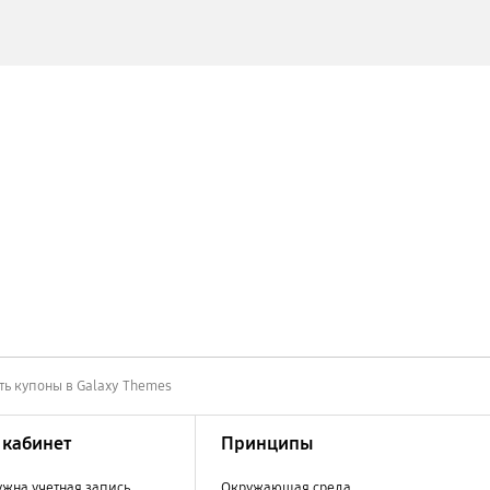
ть купоны в Galaxy Themes
кабинет
Принципы
ужна учетная запись
Окружающая среда