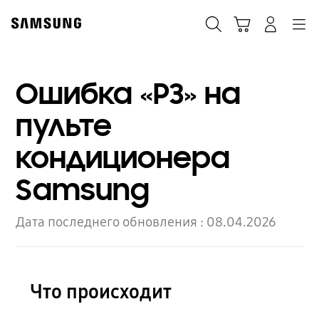
Skip
to
Поиск
Корзина
Navigation
Вход в систему
content
Ошибка «P3» на
пульте
кондиционера
Samsung
Дата последнего обновления :
08.04.2026
Что происходит