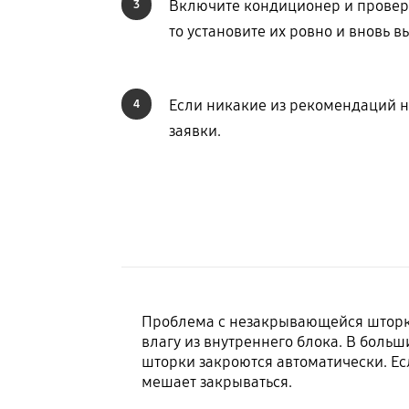
Включите кондиционер и проверь
3
то установите их ровно и вновь 
Если никакие из рекомендаций н
4
заявки.
Проблема с незакрывающейся шторко
влагу из внутреннего блока. В больш
шторки закроются автоматически. Ес
мешает закрываться.