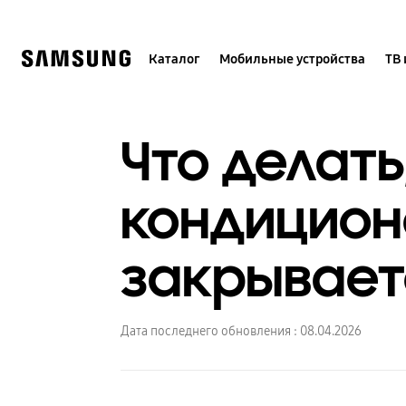
Skip
to
content
Каталог
Мобильные устройства
ТВ 
Что делать
кондицион
закрывает
Дата последнего обновления :
08.04.2026