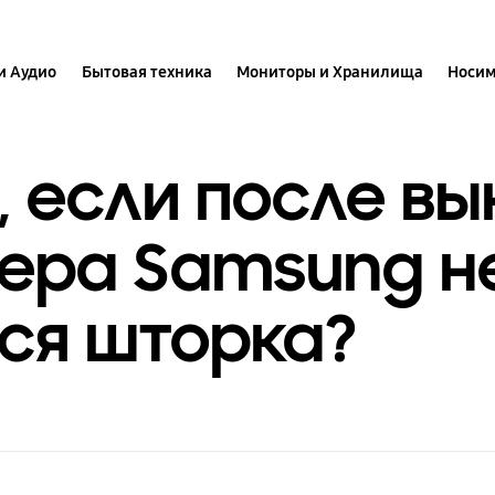
и Аудио
Бытовая техника
Мониторы и Хранилища
Носим
, если после в
ера Samsung н
ся шторка?