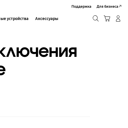
Поддержка
Для бизнеса
Поиск
Корзина
ые устройства
Аксессуары
Вход в систему/Регистрация
Поиск
ыключения
е