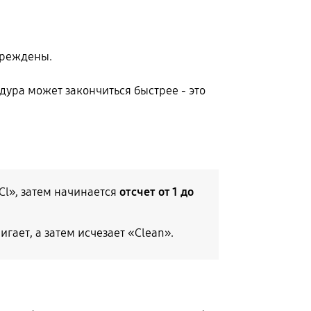
вреждены.
дура может закончиться быстрее - это
l», затем начинается
отсчет от 1 до
мигает, а затем исчезает «Clean».