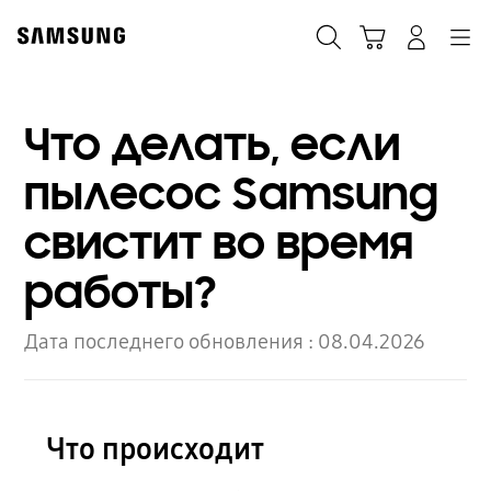
Skip
to
Поиск
Корзина
Navigation
Вход в систему
content
Что делать, если
пылесос Samsung
свистит во время
работы?
Дата последнего обновления :
08.04.2026
Что происходит