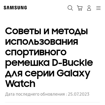
Skip
to
Поиск
Корзина
Navigation
Вход в систему
content
Советы и методы
использования
спортивного
ремешка D-Buckle
для серии Galaxy
Watch
Дата последнего обновления :
25.07.2023