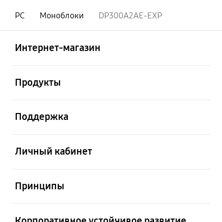
PC
Моноблоки
DP300A2AE-EXP
Открыто
Footer Navigation
Интернет-магазин
Открыто
Продукты
Открыто
Поддержка
Открыто
Личный кабинет
Открыто
Принципы
Открыто
Корпоративное устойчивое развитие