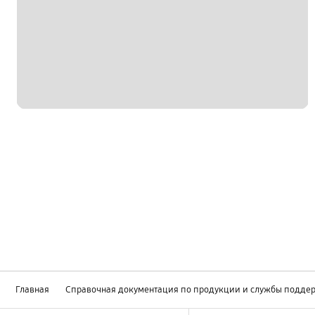
Главная
Справочная документация по продукции и службы подде
Footer Navigation