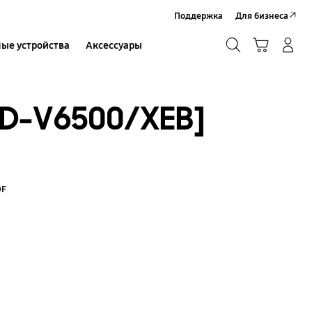
Поддержка
Для бизнеса
Поиск
Корзина
ые устройства
Аксессуары
Вход в систему/Регистрация
Поиск
D-V6500/XEB]
DF