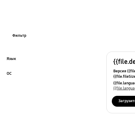
Фильтр
Язык
{{file.d
Click to Expand
Версия {{fil
ОС
{{file.fileSi
Click to Expand
{{file.osNa
{{file.lang
{{file.lang
Загрузит