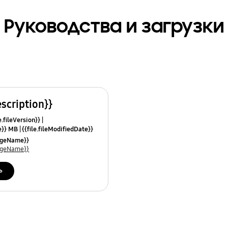
Руководства и загрузки
escription}}
e.fileVersion}}
ze}} MB
{{file.fileModifiedDate}}
mes}}
uageName}}
uageName}}
ь