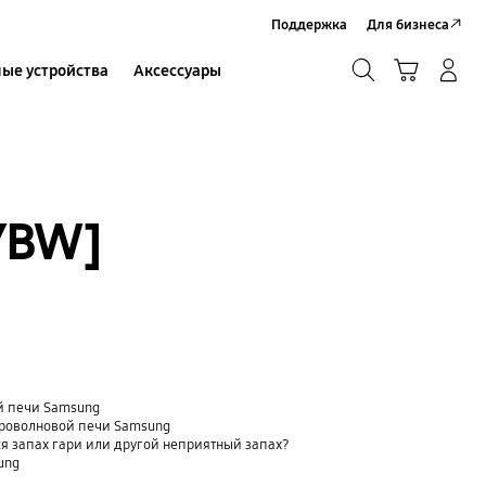
Поддержка
Для бизнеса
Поиск
Корзина
ые устройства
Аксессуары
Вход в систему/Регистрация
Поиск
/BW]
й печи Samsung
кроволновой печи Samsung
я запах гари или другой неприятный запах?
ung