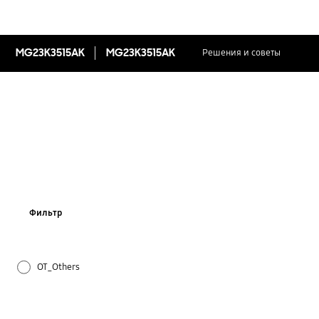
MG23K3515AK
MG23K3515AK
Решения и советы
Фильтр
OT_Others