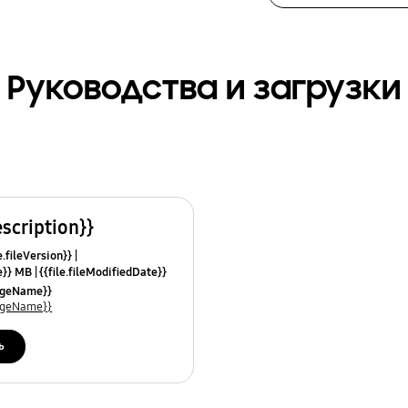
Руководства и загрузки
escription}}
e.fileVersion}}
ze}} MB
{{file.fileModifiedDate}}
mes}}
uageName}}
uageName}}
ь