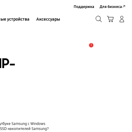
Поддержка
Для бизнеса
Поиск
Корзина
ые устройства
Аксессуары
Вход в систему/Регистрация
Поиск
1
Оповещение
NP-
утбуке Samsung с Windows
и SSD накопителей Samsung?