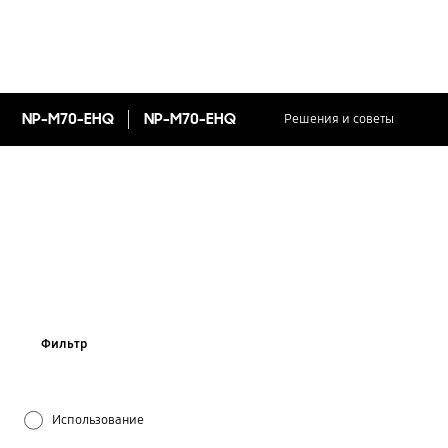
NP-M70-EHQ
NP-M70-EHQ
Решения и советы
Фильтр
Использование