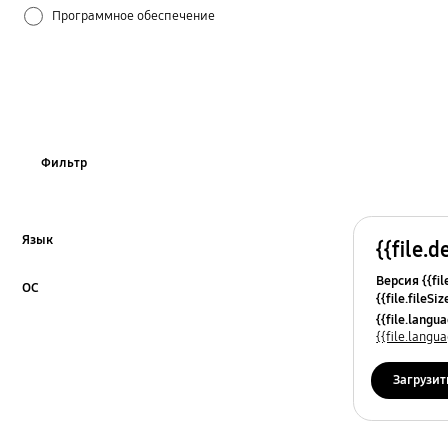
Программное обеспечение
Фильтр
Язык
{{file.d
Click to Expand
Версия {{fil
ОС
{{file.fileSi
Click to Expand
{{file.osNa
{{file.lang
{{file.lang
Загрузит