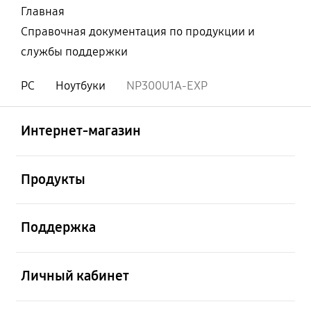
Главная
Справочная документация по продукции и
службы поддержки
PC
Ноутбуки
NP300U1A-EXP
Открыто
Footer Navigation
Интернет-магазин
Открыто
Продукты
Открыто
Поддержка
Открыто
Личный кабинет
Открыто