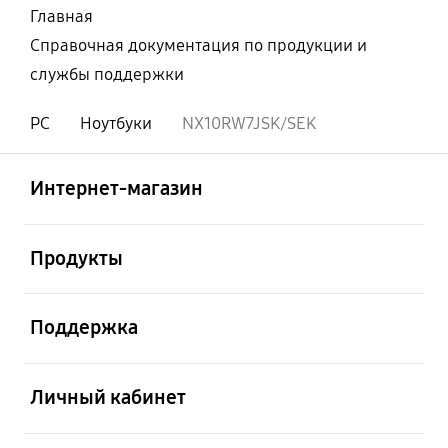
Главная
Справочная документация по продукции и
службы поддержки
PC
Ноутбуки
NX10RW7JSK/SEK
Открыто
Footer Navigation
Интернет-магазин
Открыто
Продукты
Открыто
Поддержка
Открыто
Личный кабинет
Открыто