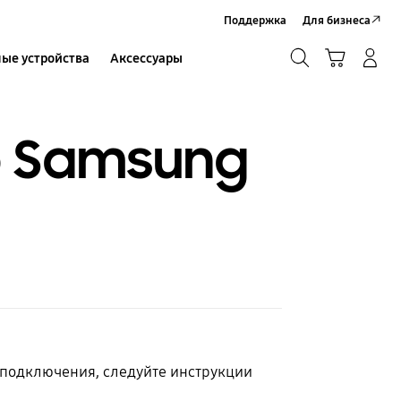
Поддержка
Для бизнеса
Поиск
Корзина
ые устройства
Аксессуары
Вход в систему/Регистрация
Поиск
р Samsung
-подключения, следуйте инструкции