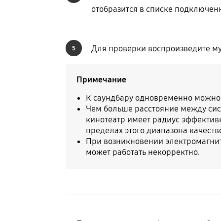
отобразится в списке подключенн
Для проверки воспроизведите му
5
Примечание
К саундбару одновременно можно 
Чем больше расстояние между сист
кинотеатр имеет радиус эффективн
пределах этого диапазона качество
При возникновении электромагнитн
может работать некорректно.