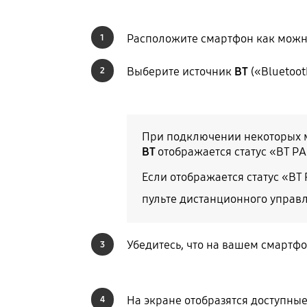
Расположите смартфон как можно 
1
Выберите источник
BT
(«Bluetoot
2
При подключении некоторых м
BT
отображается статус «BT PA
Если отображается статус «BT
пульте дистанционного управл
Убедитесь, что на вашем смартфо
3
На экране отобразятся доступны
4