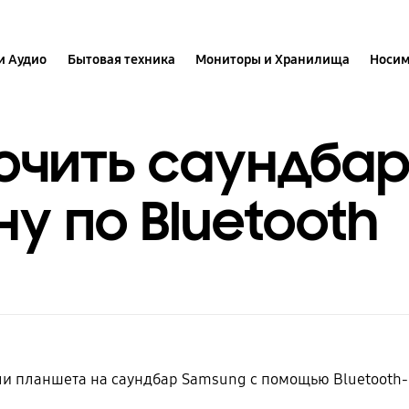
и Аудио
Бытовая техника
Мониторы и Хранилища
Носим
ючить саундба
у по Bluetooth
или планшета на саундбар Samsung с помощью Bluetooth