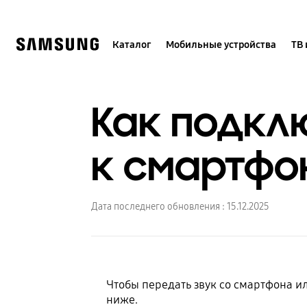
Skip
to
content
Каталог
Мобильные устройства
ТВ 
Как подкл
к смартфон
Дата последнего обновления :
15.12.2025
Чтобы передать звук со смартфона 
ниже.