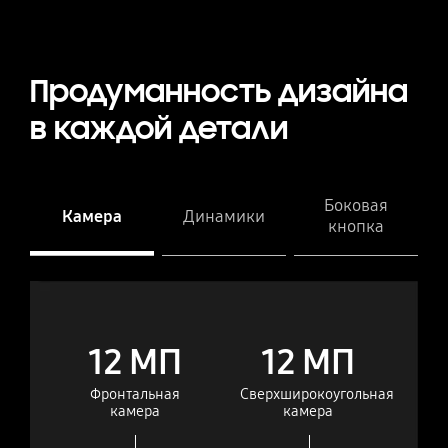
Продуманность дизайна
в каждой детали
Боковая
Камера
Динамики
кнопка
Камера
Tab S9 Ultra
Tab S9 Ultra
Tab S9+
Tab S9+
Tab S9
Tab S9
12 МП
12 МП
Фронтальная
Сверхширокоугольная
камера
камера