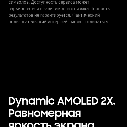
МП. Видимый водяной знак накладывается на
символов. Доступность сервиса может
выводимое изображение при сохранении, чтобы
варьироваться в зависимости от языка. Точность
указать, что изображение сгенерировано
результатов не гарантируется. Фактический
искусственным интеллектом. Точность и
пользовательский интерфейс может отличаться.
надежность сгенерированных выходных данных не
гарантируется. Фактический пользовательский
интерфейс может отличаться.
Dynamic AMOLED 2X.
Равномерная
яркость экрана