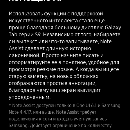
Воспользуйтесь Circle to Search с Google и
выполняйте поиск так, как никогда раньше.
Что-то не на своем месте? Просто
Использовать функции с поддержкой
Просто обведите объект, чтобы получить
переместите это в программе.
искусственного интеллекта стало еще
результаты поиска Google. Это новый
Использование функций с поддержкой
проще благодаря большому дисплею Galaxy
визуальный способ найти то, что вы ищете.
искусственного интеллекта стало проще
Tab серии S9. Независимо от того, набираете
Выполняйте поиск так, как никогда раньше,
благодаря большому дисплею Galaxy Tab
ли вы текст или что-то записываете, Note
с помощью Circle to Search благодаря
серии S9. Новые возможности
Assist сделает длинную историю
Google.
редактирования с использованием
лаконичной. Просто начните писать и
* Результаты приведены только для иллюстрации.
искусственного интеллекта позволяют
отформатируйте ее в понятное, удобное для
Результаты могут отличаться в зависимости от
получить желаемую фотографию, например,
просмотра резюме позже. А когда вы ищете
визуального соответствия. Требуется подключение
перемещать объекты и разумно заполнять
старую заметку, на новых обложках
к Интернету. Пользователям может потребоваться
пространство, которое они оставили после
отображаются простые аннотации,
обновить Android до последней версии.
себя.
благодаря чему ваш экран выглядит
Функциональность продукта может зависеть от
упорядоченным.
* Generative Edit доступен только в One UI 6.1 и
настроек вашего приложения и устройства.
Photo editor 3.4.21 или выше. Для Generative Edit
* Note Assist доступен только в One UI 6.1 и Samsung
Некоторые функции могут быть несовместимы с
требуется подключение к сети и вход в Samsung
Note 4.4.17. или выше. Note Assist требует
определенными приложениями. Доступность
Account. Редактирование с помощью Generative Edit
подключения к сети и входа в учетную запись
сервиса зависит от страны и языка. Точность
приводит к изменению размера фотографии до 12
Samsung. Действует ограничение по количеству
результатов не гарантируется.