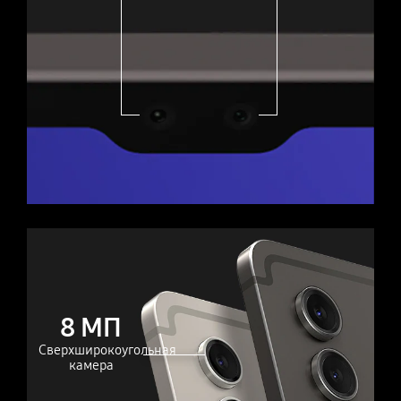
8 МП
Сверхширокоугольная
камера