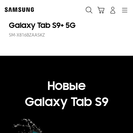
Skip
to
Поиск
Корзина
Navigation
Вход в систему
content
Galaxy Tab S9+ 5G
SM-X816BZAASKZ
Новые
Galaxy Tab S9