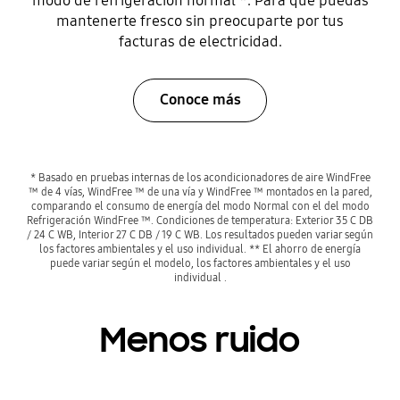
modo de refrigeración normal *. Para que puedas
mantenerte fresco sin preocuparte por tus
facturas de electricidad.
Conoce más
* Basado en pruebas internas de los acondicionadores de aire WindFree
™ de 4 vías, WindFree ™ de una vía y WindFree ™ montados en la pared,
comparando el consumo de energía del modo Normal con el del modo
Refrigeración WindFree ™. Condiciones de temperatura: Exterior 35 C DB
/ 24 C WB, Interior 27 C DB / 19 C WB. Los resultados pueden variar según
los factores ambientales y el uso individual. ** El ahorro de energía
puede variar según el modelo, los factores ambientales y el uso
individual .
Menos ruido