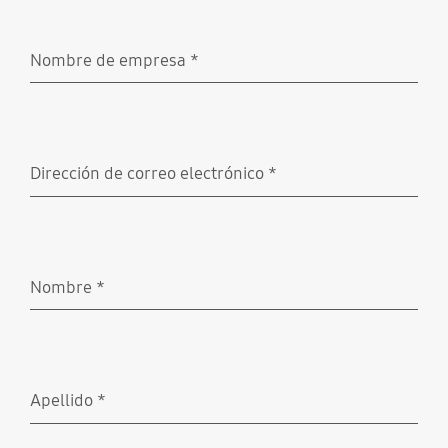
Nombre de empresa
*
Obligatorio
Dirección de correo electrónico
*
Obligatorio
Nombre
*
Obligatorio
Apellido
*
Obligatorio