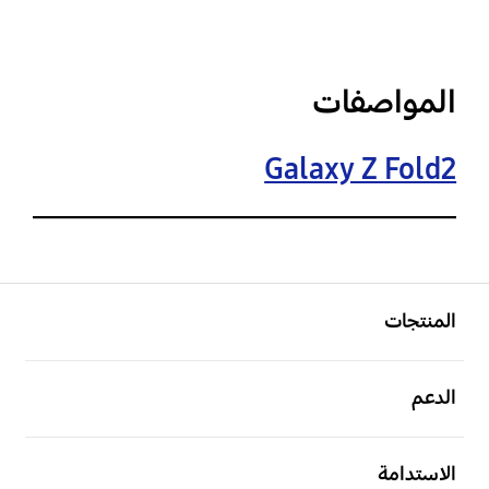
المواصفات
Galaxy Z Fold2
افتح
Footer Navigation
المنتجات
افتح
الدعم
افتح
الاستدامة