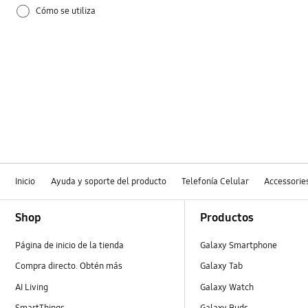
Cómo se utiliza
Inicio
Ayuda y soporte del producto
Telefonía Celular
Accessorie
Footer Navigation
Shop
Productos
Página de inicio de la tienda
Galaxy Smartphone
Compra directo. Obtén más
Galaxy Tab
AI Living
Galaxy Watch
SmartThings
Galaxy Buds