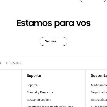
Estamos para vos
Ver más
s
BTE850ABS
Soporte
Sustenta
Soporte
Medioambi
Manual y Descarga
Seguridad y
Buscar en soporte
Accesibilid
Preguntas sobre tienda en la línea
Lugar de tr