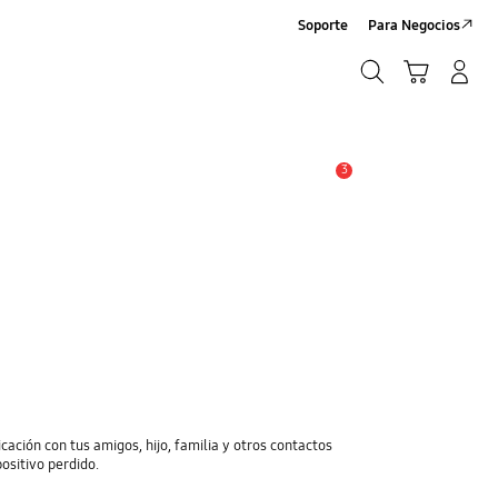
Soporte
Para Negocios
Búsqueda
Carrito
Registrarse/Sign-Up
Búsqueda
3
Alerta
cación con tus amigos, hijo, familia y otros contactos
positivo perdido.