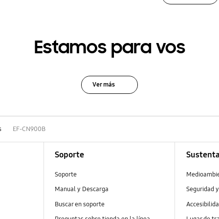
Estamos para vos
Ver más
s
EF-CN900B
Soporte
Sustenta
Soporte
Medioambi
Manual y Descarga
Seguridad y
Buscar en soporte
Accesibilid
Preguntas sobre tienda en la línea
Lugar de tr