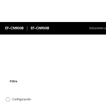
EF-CN900B
EF-CN900B
Soluciones y
Filtro
Configuración