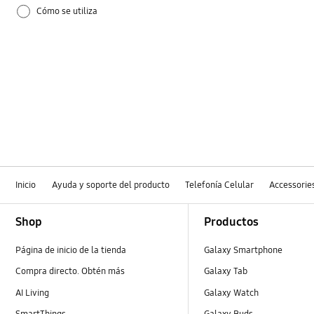
Cómo se utiliza
Inicio
Ayuda y soporte del producto
Telefonía Celular
Accessorie
Footer Navigation
Shop
Productos
Página de inicio de la tienda
Galaxy Smartphone
Compra directo. Obtén más
Galaxy Tab
AI Living
Galaxy Watch
SmartThings
Galaxy Buds