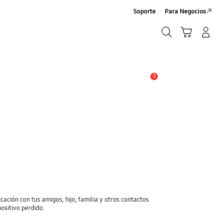
Soporte
Para Negocios
Búsqueda
Carrito
Registrarse/Sign-Up
Búsqueda
3
Alerta
cación con tus amigos, hijo, familia y otros contactos
positivo perdido.