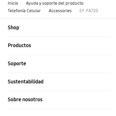
Inicio
Ayuda y soporte del producto
Telefonía Celular
Accessories
EF-FA720
abierto
Footer Navigation
Shop
abierto
Productos
abierto
Soporte
abierto
Sustentabilidad
abierto
Sobre nosotros