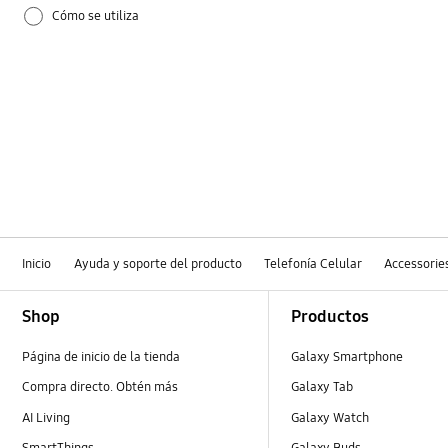
Cómo se utiliza
Inicio
Ayuda y soporte del producto
Telefonía Celular
Accessorie
Footer Navigation
Shop
Productos
Página de inicio de la tienda
Galaxy Smartphone
Compra directo. Obtén más
Galaxy Tab
AI Living
Galaxy Watch
SmartThings
Galaxy Buds