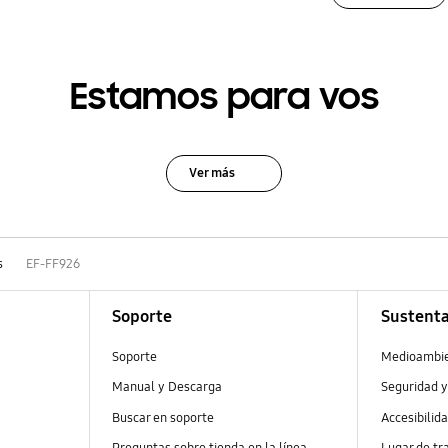
Estamos para vos
Ver más
s
EF-FF926
Soporte
Sustenta
Soporte
Medioambi
Manual y Descarga
Seguridad y
Buscar en soporte
Accesibilid
Preguntas sobre tienda en la línea
Lugar de tr