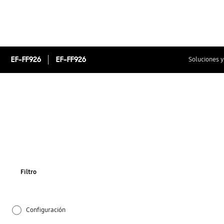
EF-FF926
EF-FF926
Soluciones y
Filtro
Configuración