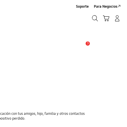
Soporte
Para Negocios
Búsqueda
Carrito
Registrarse/Sign-Up
Búsqueda
3
Alerta
cación con tus amigos, hijo, familia y otros contactos
positivo perdido.