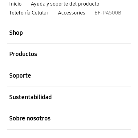
Inicio
Ayuda y soporte del producto
Telefonía Celular
Accessories
EF-PA500B
abierto
Footer Navigation
Shop
abierto
Productos
abierto
Soporte
abierto
Sustentabilidad
abierto
Sobre nosotros