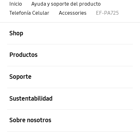
Inicio
Ayuda y soporte del producto
Telefonía Celular
Accessories
EF-PA725
abierto
Footer Navigation
Shop
abierto
Productos
abierto
Soporte
abierto
Sustentabilidad
abierto
Sobre nosotros