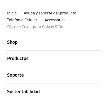
Inicio
Ayuda y soporte del producto
Telefonía Celular
Accessories
Silicone Cover para Galaxy S10e
abierto
Footer Navigation
Shop
abierto
Productos
abierto
Soporte
abierto
Sustentabilidad
abierto