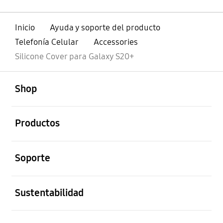
Inicio
Ayuda y soporte del producto
Telefonía Celular
Accessories
Silicone Cover para Galaxy S20+
abierto
Footer Navigation
Shop
abierto
Productos
abierto
Soporte
abierto
Sustentabilidad
abierto