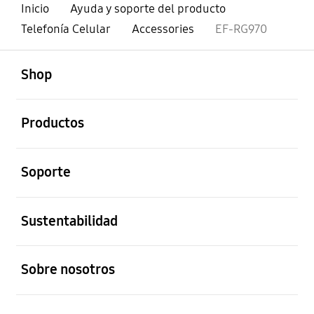
Inicio
Ayuda y soporte del producto
Telefonía Celular
Accessories
EF-RG970
abierto
Footer Navigation
Shop
abierto
Productos
abierto
Soporte
abierto
Sustentabilidad
abierto
Sobre nosotros