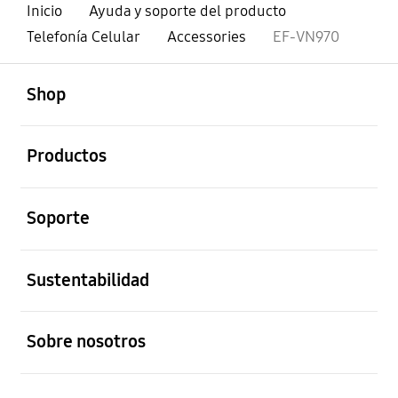
Inicio
Ayuda y soporte del producto
Telefonía Celular
Accessories
EF-VN970
abierto
Footer Navigation
Shop
abierto
Productos
abierto
Soporte
abierto
Sustentabilidad
abierto
Sobre nosotros