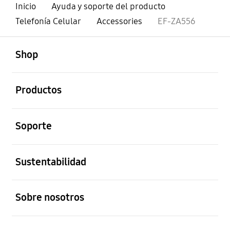
Inicio
Ayuda y soporte del producto
Telefonía Celular
Accessories
EF-ZA556
abierto
Footer Navigation
Shop
abierto
Productos
abierto
Soporte
abierto
Sustentabilidad
abierto
Sobre nosotros