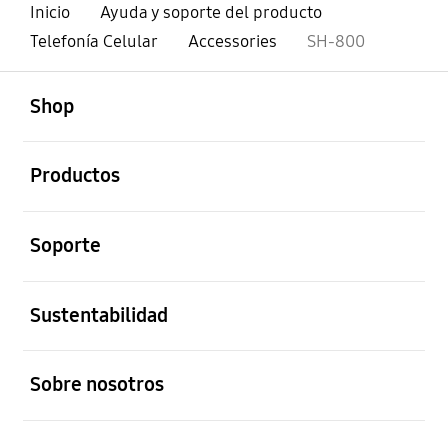
Inicio
Ayuda y soporte del producto
Telefonía Celular
Accessories
SH-800
abierto
Footer Navigation
Shop
abierto
Productos
abierto
Soporte
abierto
Sustentabilidad
abierto
Sobre nosotros